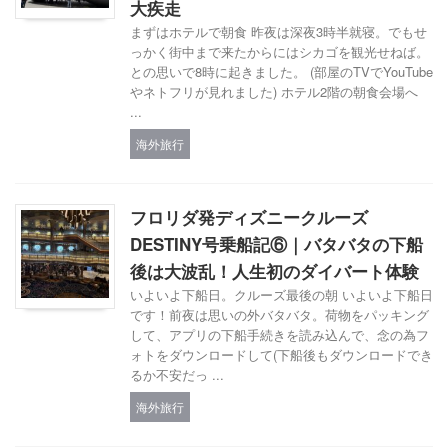
大疾走
まずはホテルで朝食 昨夜は深夜3時半就寝。でもせ
っかく街中まで来たからにはシカゴを観光せねば。
との思いで8時に起きました。 (部屋のTVでYouTube
やネトフリが見れました) ホテル2階の朝食会場へ
...
海外旅行
フロリダ発ディズニークルーズ
DESTINY号乗船記⑥｜バタバタの下船
後は大波乱！人生初のダイバート体験
いよいよ下船日。クルーズ最後の朝 いよいよ下船日
です！前夜は思いの外バタバタ。荷物をパッキング
して、アプリの下船手続きを読み込んで、念の為フ
ォトをダウンロードして(下船後もダウンロードでき
るか不安だっ ...
海外旅行