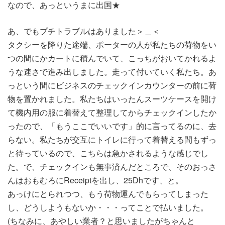
なので、あっというまに出国★
あ、でもプチトラブルはありました＞＿＜
タクシーを降りた途端、ポーターの人が私たちの荷物をい
つの間にかカートに積んでいて、こっちがおいてかれるよ
うな速さで進み出しました。走って付いていく私たち。あ
っという間にビジネスのチェックインカウンターの前に荷
物を置かれました。私たちはいったんスーツケースを開け
て機内用の服に着替えて整理してからチェックインしたか
ったので、「もうここでいいです」的に言ってるのに、去
らない。私たちが交互にトイレに行って着替える間もずっ
と待っているので、こちらは急かされるような感じでし
た。で、チェックインも無事済んだところで、そのおっさ
んはおもむろにReceiptを出し、25Dhです、と。
あっけにとられつつ、もう荷物運んでもらってしまった
し、どうしようもないか・・・ってことで払いました。
(ちなみに、あやしい業者？と思いましたがちゃんと