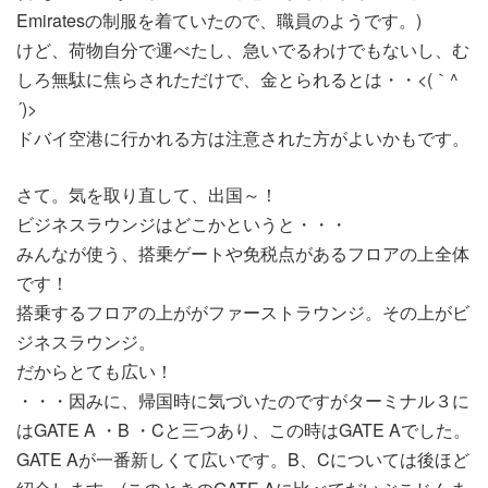
Emiratesの制服を着ていたので、職員のようです。)
けど、荷物自分で運べたし、急いでるわけでもないし、む
しろ無駄に焦らされただけで、金とられるとは・・<(｀^
´)>
ドバイ空港に行かれる方は注意された方がよいかもです。
さて。気を取り直して、出国～！
ビジネスラウンジはどこかというと・・・
みんなが使う、搭乗ゲートや免税点があるフロアの上全体
です！
搭乗するフロアの上ががファーストラウンジ。その上がビ
ジネスラウンジ。
だからとても広い！
・・・因みに、帰国時に気づいたのですがターミナル３に
はGATE A ・B ・Cと三つあり、この時はGATE Aでした。
GATE Aが一番新しくて広いです。B、Cについては後ほど