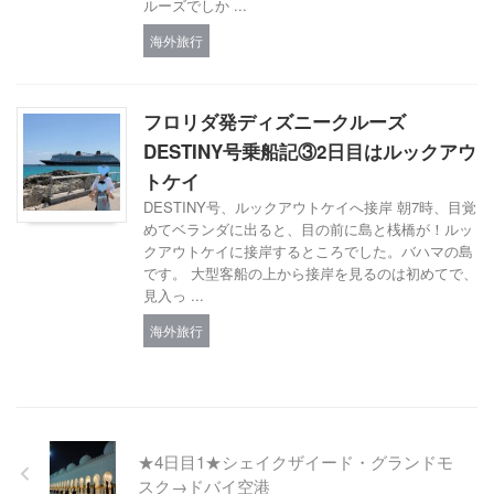
ルーズでしか ...
海外旅行
フロリダ発ディズニークルーズ
DESTINY号乗船記③2日目はルックアウ
トケイ
DESTINY号、ルックアウトケイへ接岸 朝7時、目覚
めてベランダに出ると、目の前に島と桟橋が！ルッ
クアウトケイに接岸するところでした。バハマの島
です。 大型客船の上から接岸を見るのは初めてで、
見入っ ...
海外旅行
★4日目1★シェイクザイード・グランドモ
スク→ドバイ空港