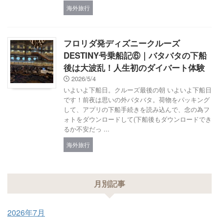
海外旅行
フロリダ発ディズニークルーズ
DESTINY号乗船記⑥｜バタバタの下船
後は大波乱！人生初のダイバート体験
2026/5/4
いよいよ下船日。クルーズ最後の朝 いよいよ下船日
です！前夜は思いの外バタバタ。荷物をパッキング
して、アプリの下船手続きを読み込んで、念の為フ
ォトをダウンロードして(下船後もダウンロードでき
るか不安だっ ...
海外旅行
月別記事
2026年7月