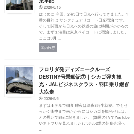
乗車記
2026/6/15
はじめに 今回、2泊3日で日光へ行ってきました。1
番の目的は サンクチュアリコート日光宿泊 です。
そして関西から日光への鉄道の旅は時間がかかるの
で、まず１泊目は東京ベイコートに宿泊しました。
ここは3月 ...
国内旅行
フロリダ発ディズニークルーズ
DESTINY号乗船記⑦｜シカゴ弾丸観
光・JALビジネスクラス・羽田乗り継ぎ
大疾走
2026/5/6
まずはホテルで朝食 昨夜は深夜3時半就寝。でもせ
っかく街中まで来たからにはシカゴを観光せねば。
との思いで8時に起きました。 (部屋のTVでYouTube
やネトフリが見れました) ホテル2階の朝食会場へ
...