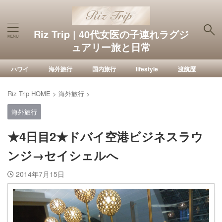
Riz Trip | 40代女医の子連れラグジ
ュアリー旅と日常
ハワイ
海外旅行
国内旅行
lifestyle
渡航歴
Riz Trip HOME
>
海外旅行
>
海外旅行
★4日目2★ドバイ空港ビジネスラウ
ンジ→セイシェルへ
2014年7月15日