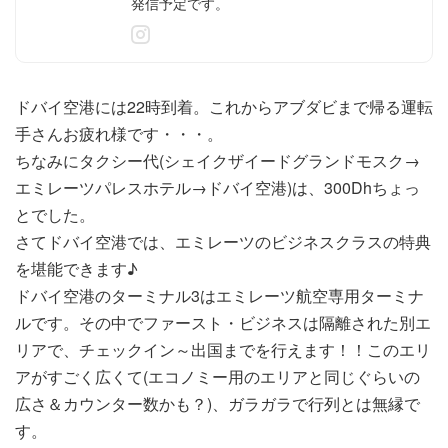
発信予定です。
ドバイ空港には22時到着。これからアブダビまで帰る運転
手さんお疲れ様です・・・。
ちなみにタクシー代(シェイクザイードグランドモスク→
エミレーツパレスホテル→ドバイ空港)は、300Dhちょっ
とでした。
さてドバイ空港では、エミレーツのビジネスクラスの特典
を堪能できます♪
ドバイ空港のターミナル3はエミレーツ航空専用ターミナ
ルです。その中でファースト・ビジネスは隔離された別エ
リアで、チェックイン～出国までを行えます！！このエリ
アがすごく広くて(エコノミー用のエリアと同じぐらいの
広さ＆カウンター数かも？)、ガラガラで行列とは無縁で
す。