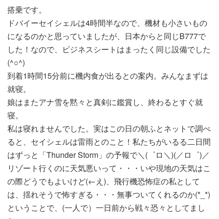
搭乗です。
ドバイーセイシェルは4時間半なので、機材も小さいもの
になるのかと思っていましたが、日本からと同じB777で
した！なので、ビジネスシートはまったく同じ設備でした
(^○^)
到着1時間15分前に機内食が出るとの案内。みんなまずは
就寝。
娘はまたアナ雪を黙々と真剣に鑑賞し、終わるとすぐ就
寝。
私は寝れませんでした。実はこの日の朝ふとネットで調べ
ると、セイシェルは雷雨とのこと！私たちがいるる二日間
はずっと「Thunder Storm」の予報で＼(゜ロ＼)(／ロ゜)／
リゾート行くのに天気悪いって・・・いや現地の天気はこ
の際どうでもよいけど(←え)、飛行機恐怖症の私として
は、揺れそうで怖すぎる・・・無事ついてくれるのか(*_*)
ということで、(一人で）一日前から戦々恐々としてまし