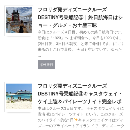
フロリダ発ディズニークルーズ
DESTINY号乗船記⑤｜終日航海日はシ
ョー・グルメ・お土産三昧
今日はクルーズ４日目。初めての終日航海日です。
朝食は「1923」へ まず朝食へ。今日も1923です。
(2日目夜、3日目の朝夜、と来て4回目です。)ここに
来るのもこれで最後。 今日も空いていて、ゆった
...
海外旅行
フロリダ発ディズニークルーズ
DESTINY号乗船記④キャスタウェイ・
ケイ上陸＆パイレーツナイト完全レポ
本日はクルーズ3日目です。 キャスタウェイケイに
寄港 夜はパイレーツナイト という、このクルーズ
のハイライト的な1日
キャスタウェイケイはディ
ズニーのプライベートアイランドで、ディズニーク