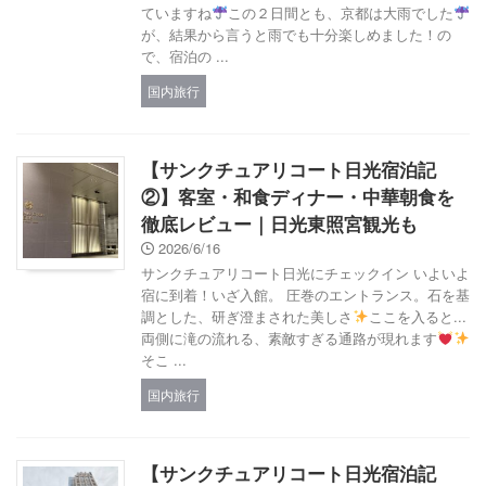
ていますね
この２日間とも、京都は大雨でした
が、結果から言うと雨でも十分楽しめました！の
で、宿泊の ...
国内旅行
【サンクチュアリコート日光宿泊記
②】客室・和食ディナー・中華朝食を
徹底レビュー｜日光東照宮観光も
2026/6/16
サンクチュアリコート日光にチェックイン いよいよ
宿に到着！いざ入館。 圧巻のエントランス。石を基
調とした、研ぎ澄まされた美しさ
ここを入ると...
両側に滝の流れる、素敵すぎる通路が現れます
そこ ...
国内旅行
【サンクチュアリコート日光宿泊記