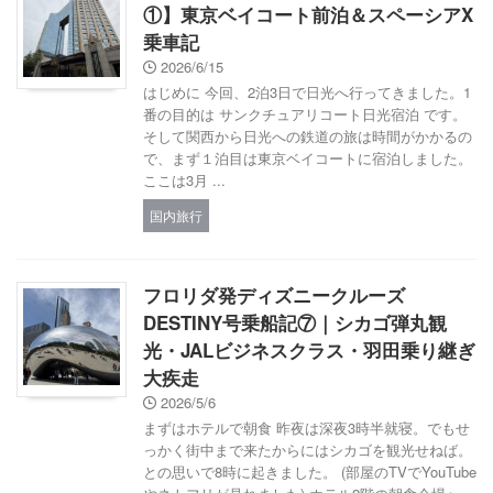
①】東京ベイコート前泊＆スペーシアX
乗車記
2026/6/15
はじめに 今回、2泊3日で日光へ行ってきました。1
番の目的は サンクチュアリコート日光宿泊 です。
そして関西から日光への鉄道の旅は時間がかかるの
で、まず１泊目は東京ベイコートに宿泊しました。
ここは3月 ...
国内旅行
フロリダ発ディズニークルーズ
DESTINY号乗船記⑦｜シカゴ弾丸観
光・JALビジネスクラス・羽田乗り継ぎ
大疾走
2026/5/6
まずはホテルで朝食 昨夜は深夜3時半就寝。でもせ
っかく街中まで来たからにはシカゴを観光せねば。
との思いで8時に起きました。 (部屋のTVでYouTube