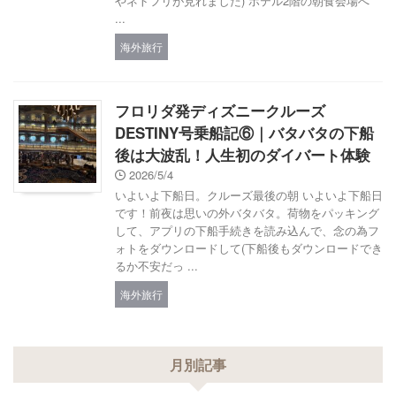
やネトフリが見れました) ホテル2階の朝食会場へ
...
海外旅行
フロリダ発ディズニークルーズ
DESTINY号乗船記⑥｜バタバタの下船
後は大波乱！人生初のダイバート体験
2026/5/4
いよいよ下船日。クルーズ最後の朝 いよいよ下船日
です！前夜は思いの外バタバタ。荷物をパッキング
して、アプリの下船手続きを読み込んで、念の為フ
ォトをダウンロードして(下船後もダウンロードでき
るか不安だっ ...
海外旅行
月別記事