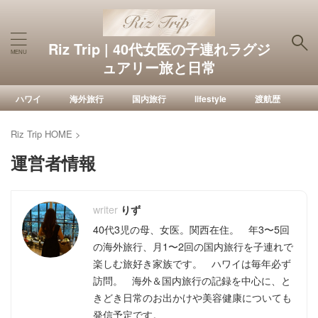
Riz Trip | 40代女医の子連れラグジ
ュアリー旅と日常
ハワイ
海外旅行
国内旅行
lifestyle
渡航歴
Riz Trip HOME
>
運営者情報
りず
40代3児の母、女医。関西在住。 年3〜5回
の海外旅行、月1〜2回の国内旅行を子連れで
楽しむ旅好き家族です。 ハワイは毎年必ず
訪問。 海外＆国内旅行の記録を中心に、と
きどき日常のお出かけや美容健康についても
発信予定です。