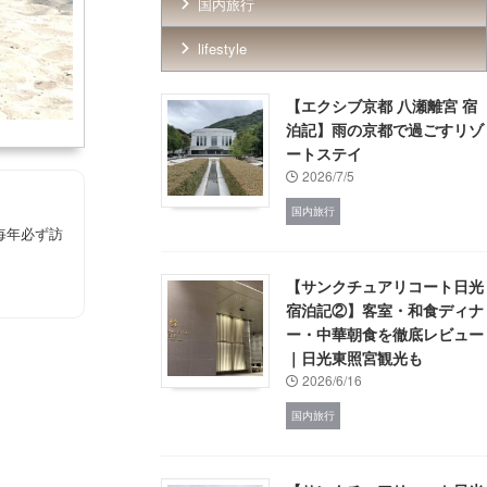
国内旅行
lifestyle
【エクシブ京都 八瀬離宮 宿
泊記】雨の京都で過ごすリゾ
ートステイ
2026/7/5
国内旅行
毎年必ず訪
【サンクチュアリコート日光
宿泊記②】客室・和食ディナ
ー・中華朝食を徹底レビュー
｜日光東照宮観光も
2026/6/16
国内旅行