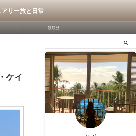
グジュアリー旅と日常
渡航歴
・ケイ