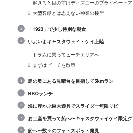
起きると目の前はディズニーのプライベートア
大型客船とは思えない神業の接岸
「1923」で少し特別な朝食
いよいよキャスタウェイ・ケイ上陸
トラムに乗ってビーチエリアへ
まずはビーチを散策
島の奥にある見晴台を目指して5kmラン
BBQランチ
海に浮かぶ巨大遊具でスライダー無限リピ
お土産を買って船へ〜キャスタウェイケイ限定グ
船へ〜数々のフォトスポット発見