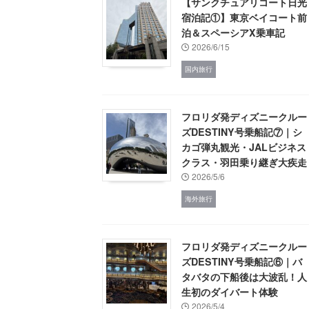
【サンクチュアリコート日光
宿泊記①】東京ベイコート前
泊＆スペーシアX乗車記
2026/6/15
国内旅行
フロリダ発ディズニークルー
ズDESTINY号乗船記⑦｜シ
カゴ弾丸観光・JALビジネス
クラス・羽田乗り継ぎ大疾走
2026/5/6
海外旅行
フロリダ発ディズニークルー
ズDESTINY号乗船記⑥｜バ
タバタの下船後は大波乱！人
生初のダイバート体験
2026/5/4