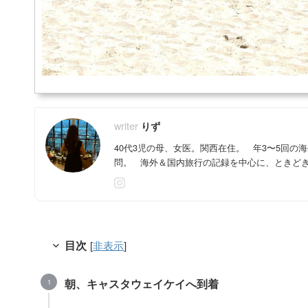
りず
40代3児の母、女医。関西在住。 年3〜5回
問。 海外＆国内旅行の記録を中心に、ときど
目次
[
非表示
]
朝、キャスタウェイケイへ到着