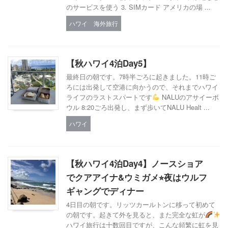
のサービスを使う 3. SIMカード アメリカの場 ...
ハワイ
海外旅行
【秋ハワイ4泊Day5】
最終日の朝です。7時半ごろに起きました。11時ご
ろには出発して空港に向かうので、それまでハワイ
ライフのラストスパートです
NALUのアサイーボ
ウル 8:20ごろ出発し、まず歩いてNALU Healt ...
ハワイ
【秋ハワイ4泊Day4】ノースショア
でクアアイナ&ウミガメ⭐︎夜はウルフ
ギャングでディナー
4日目の朝です。リッツカールトンに移って初めて
の朝です。起きて外を見ると、また完全な虹が
ハワイ旅行は十数回目ですが、こんな頻繁に虹を見