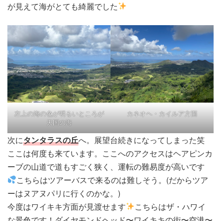
が見えて海がとても綺麗でした
左上の海の色が明るいところが
カネオヘ・カイルア方面
天国の海
次に
タンタラスの丘
へ。展望台続きになってしまった笑
ここは何度も来ています。ここへのアクセスはヘアピンカ
ーブの山道で道もすごく狭く、運転の難易度が高いです
こちらはツアーバスで来るのは難しそう。(だからツア
ーはヌアヌパリに行くのかな。)
今度はワイキキ方面が見渡せます
こちらはザ・ハワイ
な景色です！ダイヤモンドヘッド〜ワイキキの街〜空港〜