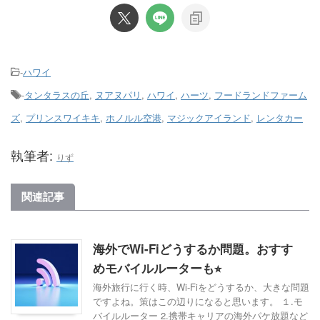
-
ハワイ
-
タンタラスの丘
,
ヌアヌパリ
,
ハワイ
,
ハーツ
,
フードランドファーム
ズ
,
プリンスワイキキ
,
ホノルル空港
,
マジックアイランド
,
レンタカー
執筆者:
りず
関連記事
海外でWi-Fiどうするか問題。おすす
めモバイルルーターも⭐︎
海外旅行に行く時、Wi-Fiをどうするか、大きな問題
ですよね。策はこの辺りになると思います。 １.モ
バイルルーター 2.携帯キャリアの海外パケ放題など