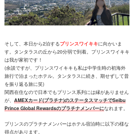
そして、本日から2泊する
プリンスワイキキ
に向かいま
す。タンタラスの丘から20分弱で到着。プリンスワイキキ
は我が家初です！
(余談ですが、プリンスワイキキも私は中学生時の初海外
旅行で泊まったホテル。タンタラスに続き、期せずして昔
を振り返る旅に笑)
関西在住なので日本でもプリンス系列には縁がありません
が、
AMEXカード(プラチナ)のステータスマッチでSeibu
Prince Global Rewardsのプラチナメンバーに
なれます。
プリンスのプラチナメンバーはホテル宿泊時に以下の様な
得点があります。