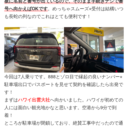
板に名前と番号が出ているので、そのまま手続きナシで番
号へ向かえばOKです
。めっちゃスムーズ⭐︎受付は結構いつ
も長蛇の列なのでこれはとても便利です！
今回は7人乗りです。888とゾロ目で縁起の良いナンバー⭐︎
駐車場出口でパスポートを見せて契約を確認したら出発で
す！
まずは
ハワイ出雲大社
へ向かいました。ハワイが初めての
人には面白い観光地かなと思います。空港から9分で到
着！
ところが駐車場が閉鎖しており、絶賛工事中だったので通