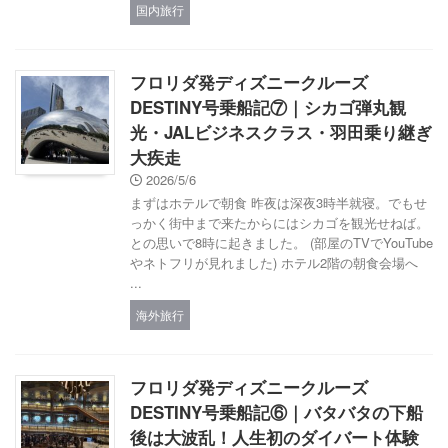
国内旅行
フロリダ発ディズニークルーズ
DESTINY号乗船記⑦｜シカゴ弾丸観
光・JALビジネスクラス・羽田乗り継ぎ
大疾走
2026/5/6
まずはホテルで朝食 昨夜は深夜3時半就寝。でもせ
っかく街中まで来たからにはシカゴを観光せねば。
との思いで8時に起きました。 (部屋のTVでYouTube
やネトフリが見れました) ホテル2階の朝食会場へ
...
海外旅行
フロリダ発ディズニークルーズ
DESTINY号乗船記⑥｜バタバタの下船
後は大波乱！人生初のダイバート体験