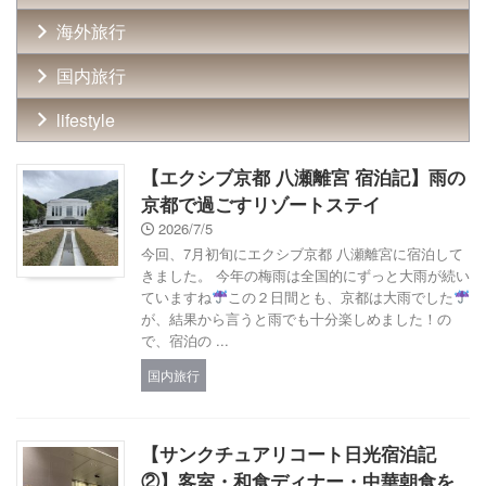
海外旅行
国内旅行
lifestyle
【エクシブ京都 八瀬離宮 宿泊記】雨の
京都で過ごすリゾートステイ
2026/7/5
今回、7月初旬にエクシブ京都 八瀬離宮に宿泊して
きました。 今年の梅雨は全国的にずっと大雨が続い
ていますね
この２日間とも、京都は大雨でした
が、結果から言うと雨でも十分楽しめました！の
で、宿泊の ...
国内旅行
【サンクチュアリコート日光宿泊記
②】客室・和食ディナー・中華朝食を