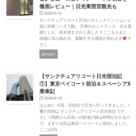
徹底レビュー｜日光東照宮観光も
2026/6/16
サンクチュアリコート日光にチェックイン いよいよ
宿に到着！いざ入館。 圧巻のエントランス。石を基
調とした、研ぎ澄まされた美しさ
ここを入ると...
両側に滝の流れる、素敵すぎる通路が現れます
そこ ...
国内旅行
【サンクチュアリコート日光宿泊記
①】東京ベイコート前泊＆スペーシアX
乗車記
2026/6/15
はじめに 今回、2泊3日で日光へ行ってきました。1
番の目的は サンクチュアリコート日光宿泊 です。
そして関西から日光への鉄道の旅は時間がかかるの
で、まず１泊目は東京ベイコートに宿泊しました。
ここは3月 ...