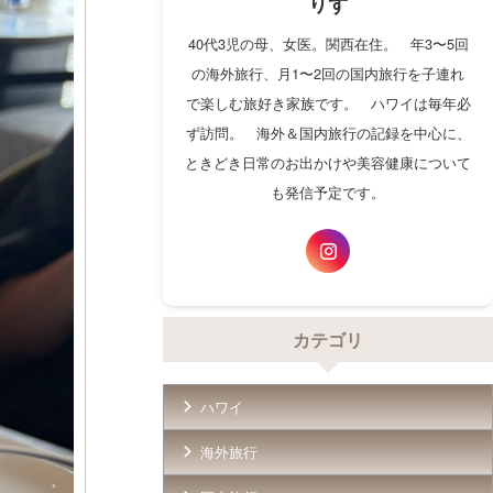
りず
40代3児の母、女医。関西在住。 年3〜5回
の海外旅行、月1〜2回の国内旅行を子連れ
で楽しむ旅好き家族です。 ハワイは毎年必
ず訪問。 海外＆国内旅行の記録を中心に、
ときどき日常のお出かけや美容健康について
も発信予定です。
カテゴリ
ハワイ
海外旅行