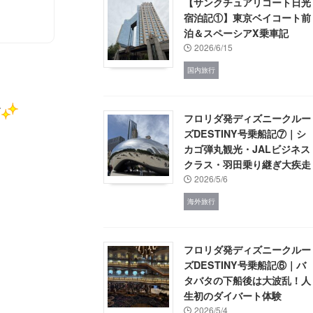
【サンクチュアリコート日光
宿泊記①】東京ベイコート前
泊＆スペーシアX乗車記
2026/6/15
国内旅行
す
フロリダ発ディズニークルー
ズDESTINY号乗船記⑦｜シ
カゴ弾丸観光・JALビジネス
クラス・羽田乗り継ぎ大疾走
2026/5/6
海外旅行
フロリダ発ディズニークルー
ズDESTINY号乗船記⑥｜バ
タバタの下船後は大波乱！人
生初のダイバート体験
2026/5/4