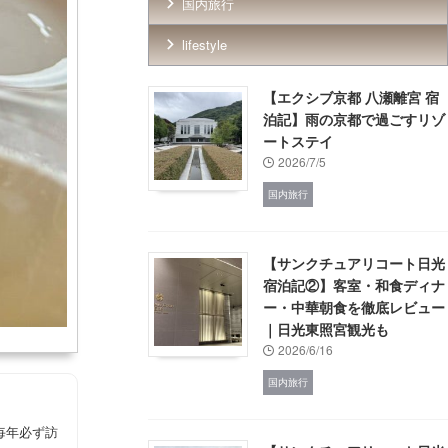
国内旅行
lifestyle
【エクシブ京都 八瀬離宮 宿
泊記】雨の京都で過ごすリゾ
ートステイ
2026/7/5
国内旅行
【サンクチュアリコート日光
宿泊記②】客室・和食ディナ
ー・中華朝食を徹底レビュー
｜日光東照宮観光も
2026/6/16
国内旅行
毎年必ず訪