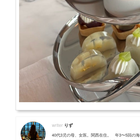
りず
40代3児の母、女医。関西在住。 年3〜5回