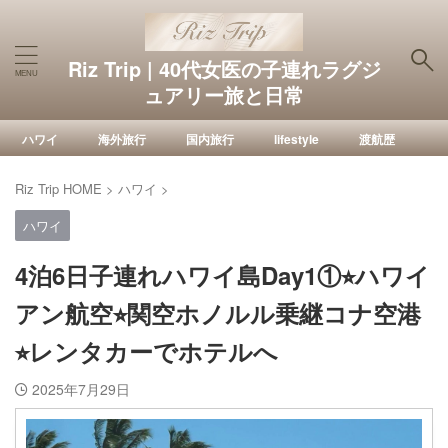
Riz Trip | 40代女医の子連れラグジ
ュアリー旅と日常
ハワイ
海外旅行
国内旅行
lifestyle
渡航歴
Riz Trip HOME
>
ハワイ
>
ハワイ
4泊6日子連れハワイ島Day1①⭐︎ハワイ
アン航空⭐︎関空ホノルル乗継コナ空港
⭐︎レンタカーでホテルへ
2025年7月29日