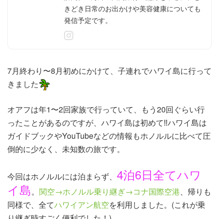
きどき日常のお出かけや美容健康についても
発信予定です。
7月終わり〜8月初めにかけて、子連れでハワイ島に行って
きました
オアフは年1〜2回家族で行っていて、もう20回ぐらい行
ったことがあるのですが、ハワイ島は初めて‼︎ハワイ島は
ガイドブックやYouTubeなどの情報もホノルルに比べて圧
倒的に少なく、未知数の旅です。
4泊6日全てハワ
今回はホノルルには泊まらず、
イ島
。
関空→ホノルル乗り継ぎ→コナ国際空港
、帰りも
同様で、全て
ハワイアン航空
を利用しました。(これが乗
り継ぎ時すごく便利でした！)