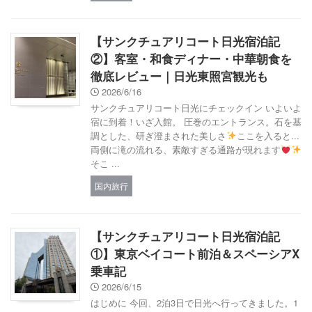
【サンクチュアリコート日光宿泊記
②】客室・和食ディナー・中華朝食を
徹底レビュー｜日光東照宮観光も
2026/6/16
サンクチュアリコート日光にチェックイン いよいよ
宿に到着！いざ入館。 圧巻のエントランス。石を基
調とした、研ぎ澄まされた美しさ
ここを入ると...
両側に滝の流れる、素敵すぎる通路が現れます
そこ ...
国内旅行
【サンクチュアリコート日光宿泊記
①】東京ベイコート前泊＆スペーシアX
乗車記
2026/6/15
はじめに 今回、2泊3日で日光へ行ってきました。1