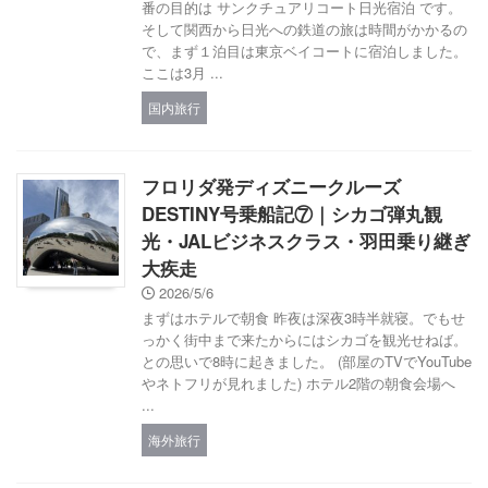
番の目的は サンクチュアリコート日光宿泊 です。
そして関西から日光への鉄道の旅は時間がかかるの
で、まず１泊目は東京ベイコートに宿泊しました。
ここは3月 ...
国内旅行
フロリダ発ディズニークルーズ
DESTINY号乗船記⑦｜シカゴ弾丸観
光・JALビジネスクラス・羽田乗り継ぎ
大疾走
2026/5/6
まずはホテルで朝食 昨夜は深夜3時半就寝。でもせ
っかく街中まで来たからにはシカゴを観光せねば。
との思いで8時に起きました。 (部屋のTVでYouTube
やネトフリが見れました) ホテル2階の朝食会場へ
...
海外旅行