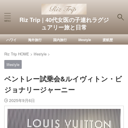
Riz Trip | 40代女医の子連れラグジ
ュアリー旅と日常
ハワイ
海外旅行
国内旅行
lifestyle
渡航歴
Riz Trip HOME
>
lifestyle
>
lifestyle
ベントレー試乗会&ルイヴィトン・ビ
ジョナリージャーニー
2025年9月6日