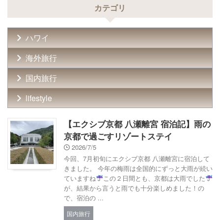
カテゴリ
ハワイ
海外旅行
国内旅行
lifestyle
【エクシブ京都 八瀬離宮 宿泊記】雨の
京都で過ごすリゾートステイ
2026/7/5
今回、7月初旬にエクシブ京都 八瀬離宮に宿泊して
きました。 今年の梅雨は全国的にずっと大雨が続い
ていますね
この２日間とも、京都は大雨でした
が、結果から言うと雨でも十分楽しめました！の
で、宿泊の ...
国内旅行