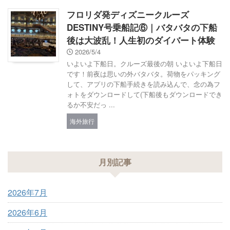
フロリダ発ディズニークルーズ
DESTINY号乗船記⑥｜バタバタの下船
後は大波乱！人生初のダイバート体験
2026/5/4
いよいよ下船日。クルーズ最後の朝 いよいよ下船日
です！前夜は思いの外バタバタ。荷物をパッキング
して、アプリの下船手続きを読み込んで、念の為フ
ォトをダウンロードして(下船後もダウンロードでき
るか不安だっ ...
海外旅行
月別記事
2026年7月
2026年6月