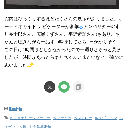
館内はびっくりするほどたくさんの展示がありました。オ
ーディオガイド(ナビゲーターが豪華
アンバサダーの市
川團十郎さん、広瀬すずさん、平野紫耀さん)もあり、ち
ゃんと聴きながら一品ずつ吟味してたら1日かかりそう。
この日は1時間ほどしかなかったので一通りさらっと見ま
したが、時間があったらまたちゃんと来たいなと、確かに
思いました
-
lifestyle
-
ビジョナリージャーニー
,
ベンテイガ
,
ベントレー
,
ルイヴィトン
,
ル
イヴィトン展
,
中之島美術館